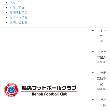
トップ
クラブ紹介
年間活動予定
サポート情報
お問い合わせ
トッ
プ
top
クラ
ブ紹介
about
年間
活動予
定
calendar
サポ
ート情