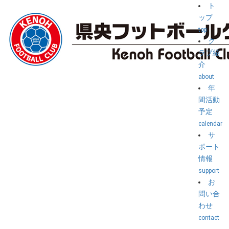
ト
ップ
top
ク
ラブ紹
介
about
年
間活動
予定
calendar
サ
ポート
情報
support
お
問い合
わせ
contact