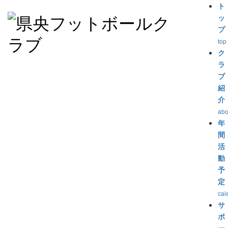
ト
ッ
プ
top
ク
ラ
ブ
紹
介
abo
年
間
活
動
予
定
cal
サ
ポ