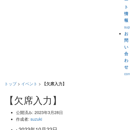
ー
ト
情
報
sup
お
問
い
合
わ
せ
con
トップ
>
イベント
>
【欠席入力】
【欠席入力】
公開済み: 2023年3月28日
作成者:
suzuki
2023年10月22日
: