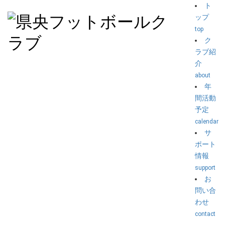
ト
ップ
top
ク
ラブ紹
介
about
年
間活動
予定
calendar
サ
ポート
情報
support
お
問い合
わせ
contact