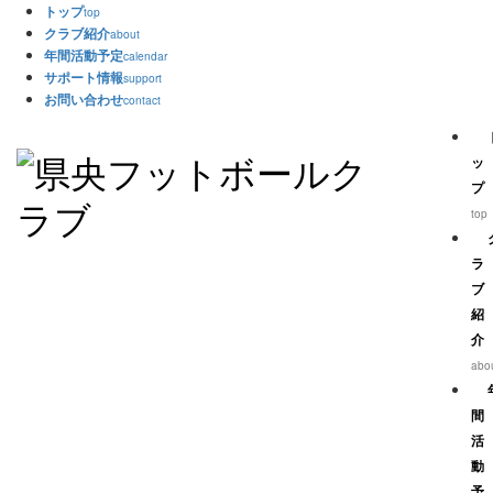
トップ
top
クラブ紹介
about
年間活動予定
calendar
サポート情報
support
お問い合わせ
contact
ッ
プ
top
ラ
ブ
紹
介
abo
間
活
動
予