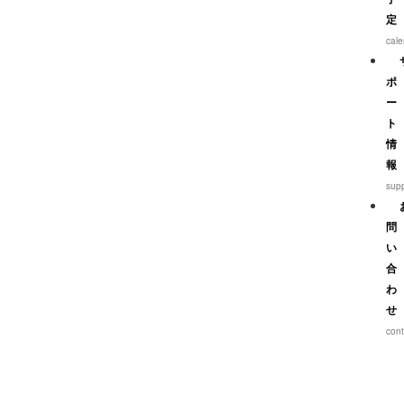
定
cal
ポ
ー
ト
情
報
sup
問
い
合
わ
せ
cont