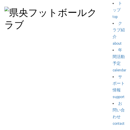
ト
ップ
top
ク
ラブ紹
介
about
年
間活動
予定
calendar
サ
ポート
情報
support
お
問い合
わせ
contact