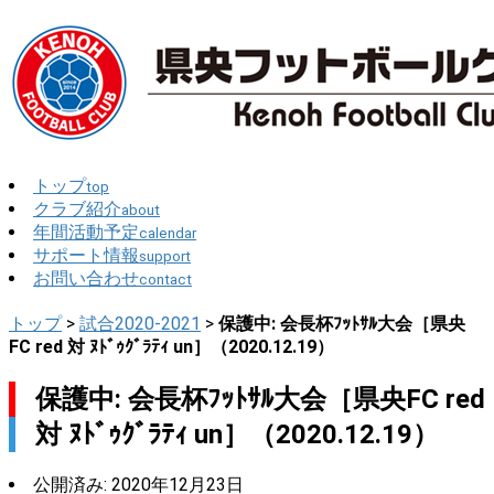
トップ
top
クラブ紹介
about
年間活動予定
calendar
サポート情報
support
お問い合わせ
contact
トップ
>
試合2020-2021
>
保護中: 会長杯ﾌｯﾄｻﾙ大会［県央
FC red 対 ﾇﾄﾞｩｸﾞﾗﾃｨ un］（2020.12.19）
保護中: 会長杯ﾌｯﾄｻﾙ大会［県央FC red
対 ﾇﾄﾞｩｸﾞﾗﾃｨ un］（2020.12.19）
公開済み: 2020年12月23日