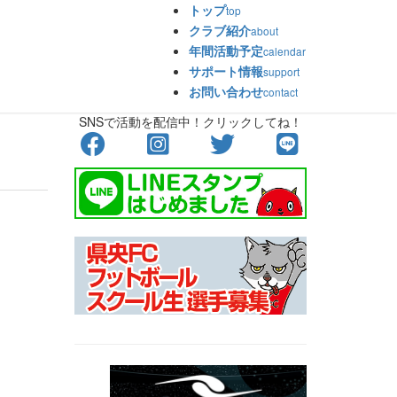
トップ
top
クラブ紹介
about
年間活動予定
calendar
サポート情報
support
ue
お問い合わせ
contact
SNSで活動を配信中！クリックしてね！