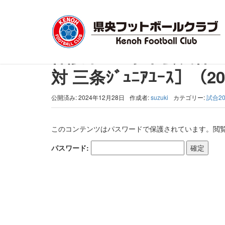
トップ
>
試合2024-2025
>
保護中: 三条市会長杯ﾌｯﾄｻﾙ大会 予選ﾘｰｸﾞ
保護中: 三条市会長杯ﾌｯﾄ
対 三条ｼﾞｭﾆｱﾕｰｽ］（202
公開済み: 2024年12月28日
作成者:
suzuki
カテゴリー:
試合20
このコンテンツはパスワードで保護されています。閲
パスワード: