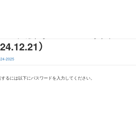
［県央FC blue 対 三条ｼﾞｭﾆｱﾕｰｽ］（2024.12.21）
ｻﾙ大会 予選ﾘｰｸﾞ［県央FC bl
4.12.21）
24-2025
覧するには以下にパスワードを入力してください。