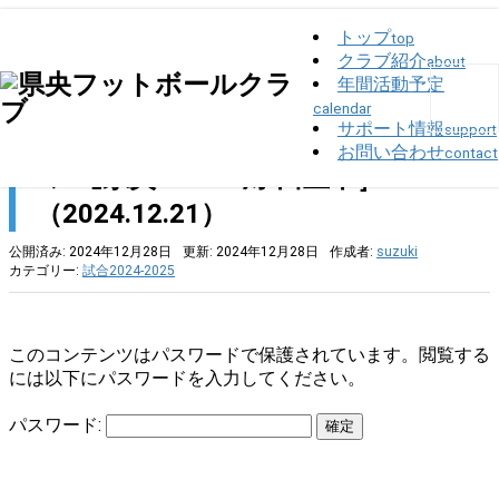
トップ
top
クラブ紹介
about
トップ
>
試合2024-2025
>
保護中: 三条市会長杯ﾌｯﾄｻﾙ大会 予選ﾘｰｸﾞ［県央FC
red 対 田上中］（2024.12.21）
年間活動予定
calendar
サポート情報
support
保護中: 三条市会長杯ﾌｯﾄｻﾙ大会 予選ﾘ
お問い合わせ
contact
ｰｸﾞ［県央FC red 対 田上中］
（2024.12.21）
公開済み: 2024年12月28日
更新: 2024年12月28日
作成者:
suzuki
カテゴリー:
試合2024-2025
このコンテンツはパスワードで保護されています。閲覧する
には以下にパスワードを入力してください。
パスワード: