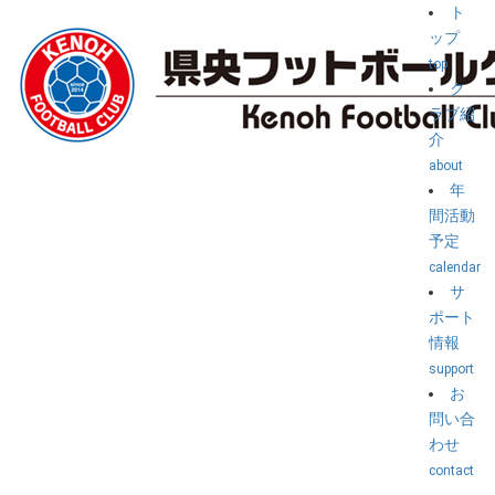
ト
ップ
top
ク
ラブ紹
介
about
年
間活動
予定
calendar
サ
ポート
情報
support
お
問い合
わせ
contact