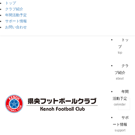
トップ
クラブ紹介
年間活動予定
サポート情報
お問い合わせ
トッ
プ
top
クラ
ブ紹介
about
年間
活動予定
calendar
サポ
ート情報
support