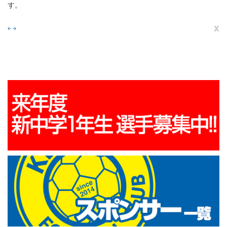
す。
x
￩
￫