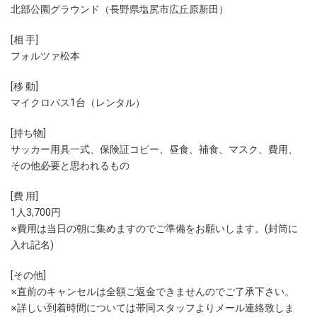
北部公園グラウンド（長野県塩尻市広丘原新田）
[相 手]
フォルツァ松本
[移 動]
マイクロバス1台（レンタル）
[持ち物]
サッカー用具一式、保険証コピー、昼食、補食、マスク、費用、
その他必要と思われるもの
[費 用]
1人3,700円
※費用は当日の朝に集めますのでご準備をお願いします。(封筒に
入れ記名)
[その他]
※直前のキャンセルは全額ご返金できませんのでご了承下さい。
※詳しい到着時間については帯同スタッフよりメール連絡致しま