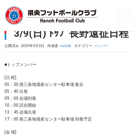
トップ
>
メンバー
>
3/9(日) ﾄｯﾌﾟ長野遠征日程
3/9(日) ﾄｯﾌﾟ長野遠征日程
公開済み: 2025年3月3日
作成者:
suzuki
カテゴリー:
メンバー
■トップメンバー
[日 程]
05：30 燕三条地場産センター駐車場 集合
05：45 出発
09：00 会場到着
10：00 試合開始
13：45 会場出発
17：00 燕三条地場産センター駐車場 到着予定
[会 場]