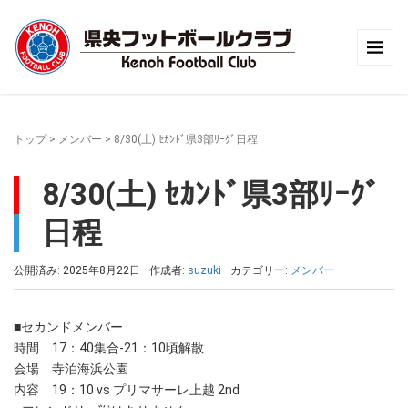
トップ
>
メンバー
>
8/30(土) ｾｶﾝﾄﾞ県3部ﾘｰｸﾞ日程
8/30(土) ｾｶﾝﾄﾞ県3部ﾘｰｸﾞ
日程
公開済み: 2025年8月22日
作成者:
suzuki
カテゴリー:
メンバー
■セカンドメンバー
時間 17：40集合-21：10頃解散
会場 寺泊海浜公園
内容 19：10 vs プリマサーレ上越 2nd