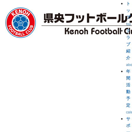
ト
ッ
プ
top
ク
ラ
ブ
紹
介
abo
年
間
活
動
予
定
cal
サ
ポ