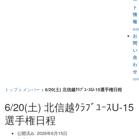
ー
ト
情
報
sup
お
問
い
合
わ
せ
con
トップ
>
メンバー
>
6/20(土) 北信越ｸﾗﾌﾞﾕｰｽU-15選手権日程
6/20(土) 北信越ｸﾗﾌﾞﾕｰｽU-15
選手権日程
公開済み: 2026年6月15日