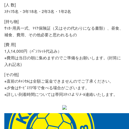
[人 数]
ｽﾀｯﾌ5名・3年18名・2年3名・1年2名
[持ち物]
ｻｯｶｰ用具一式、ﾏｲﾅ保険証（又はその代わりになる書類）、昼食、
補食、費用、その他必要と思われるもの
[費 用]
1人14,000円（ﾊﾟﾝﾌﾚｯﾄ代込み）
※費用は当日の朝に集めますのでご準備をお願いします。(封筒に
入れ記名)
[その他]
※直前のｷｬﾝｾﾙは全額ご返金できませんのでご了承ください。
※夕食はｻｰﾋﾞｴﾘｱ等で食べる場合がございます。
※詳しい到着時間については帯同ｽﾀｯﾌよりﾒｰﾙ連絡いたします。