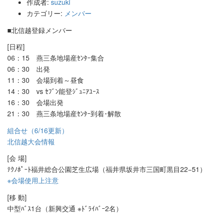
作成者:
suzuki
カテゴリー:
メンバー
■北信越登録メンバー
[日程]
06：15 燕三条地場産ｾﾝﾀｰ集合
06：30 出発
11：30 会場到着～昼食
14：30 vs ｾﾌﾞﾝ能登ｼﾞｭﾆｱﾕｰｽ
16：30 会場出発
21：30 燕三条地場産ｾﾝﾀｰ到着･解散
組合せ（6/16更新）
北信越大会情報
[会 場]
ﾃｸﾉﾎﾟｰﾄ福井総合公園芝生広場（福井県坂井市三国町黒目22−51）
※会場使用上注意
[移 動]
中型ﾊﾞｽ1台（新興交通 ※ﾄﾞﾗｲﾊﾞｰ2名）