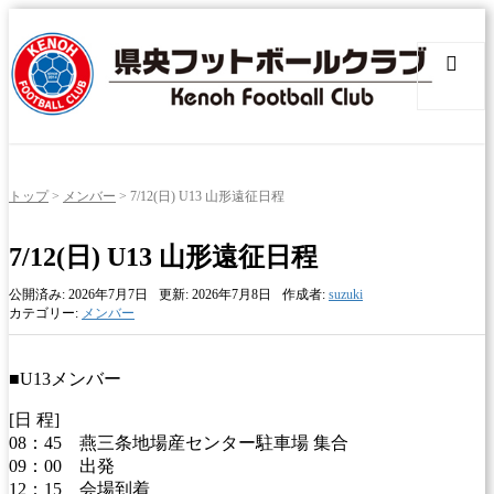
トップ
>
メンバー
>
7/12(日) U13 山形遠征日程
7/12(日) U13 山形遠征日程
公開済み: 2026年7月7日
更新: 2026年7月8日
作成者:
suzuki
カテゴリー:
メンバー
■U13メンバー
[日 程]
08：45 燕三条地場産センター駐車場 集合
09：00 出発
12：15 会場到着