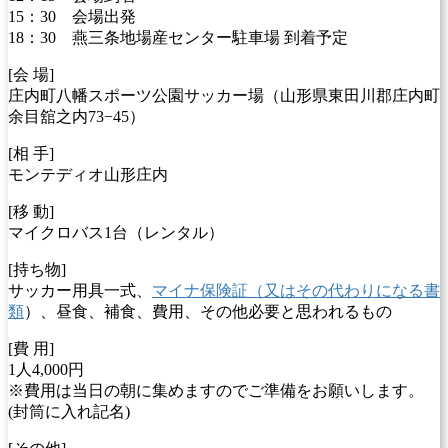
15：30 会場出発
18：30 燕三条地場産センター駐車場 到着予定
[会 場]
庄内町八幡スポーツ公園サッカー場（山形県東田川郡庄内町
余目舘之内73−45）
[相 手]
モンテディオ山形庄内
[移 動]
マイクロバス1台（レンタル）
[持ち物]
サッカー用具一式、
マイナ保険証（又はその代わりになる書
類
）、昼食、補食、費用、その他必要と思われるもの
[費 用]
1人4,000円
※費用は当日の朝に集めますのでご準備をお願いします。
(封筒に入れ記名)