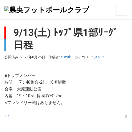
トップ
>
メンバー
>
9/13(土) ﾄｯﾌﾟ県1部ﾘｰｸﾞ日程
9/13(土) ﾄｯﾌﾟ県1部ﾘｰｸﾞ
日程
公開済み: 2025年8月26日
作成者:
suzuki
カテゴリー:
メンバー
■トップメンバー
時間 17：40集合-21：10頃解散
会場 大原運動公園
内容 19：10 vs 長岡JYFC 2nd
※フレンドリー戦はありません。
x
￩
￫