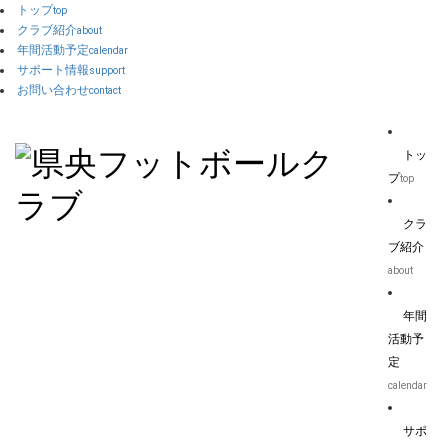
トップ
top
クラブ紹介
about
年間活動予定
calendar
サポート情報
support
お問い合わせ
contact
トッ
プ
top
クラ
ブ紹介
about
年間
活動予
定
calendar
サポ