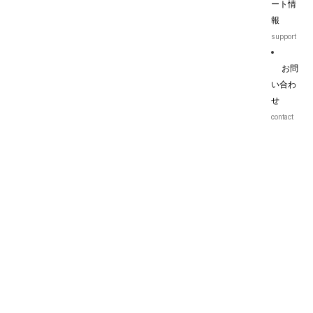
ート情
報
support
お問
い合わ
せ
contact