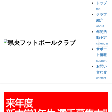
トップ
top
トップ
>
イベント
>
練習予定
クラブ
紹介
練習予定
about
年間活
動予定
公開済み: 2017年4月3日
作成者:
hayakawa
calendar
サポー
2017年7月18日 00:00
:
ト情報
:
U-13
,
U-14
,
U-15
support
お問い
合わせ
contact