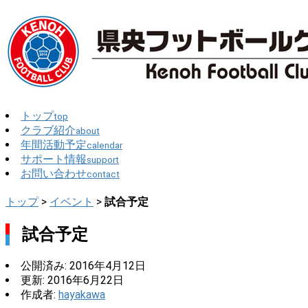
トップ
top
クラブ紹介
about
年間活動予定
calendar
サポート情報
support
お問い合わせ
contact
トップ
>
イベント
>
試合予定
試合予定
公開済み: 2016年4月12日
更新: 2016年6月22日
作成者:
hayakawa