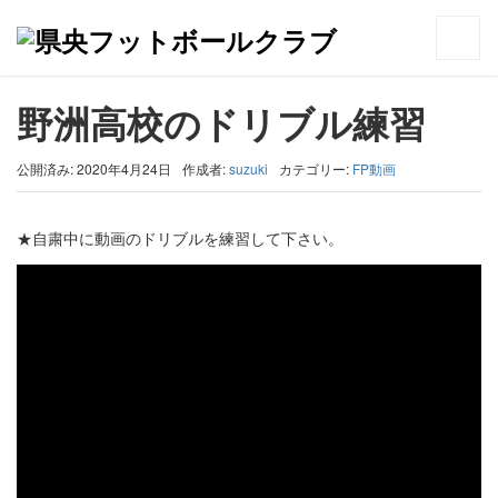
トップ
>
FP動画
>
野洲高校のドリブル練習
野洲高校のドリブル練習
公開済み: 2020年4月24日
作成者:
suzuki
カテゴリー:
FP動画
★自粛中に動画のドリブルを練習して下さい。