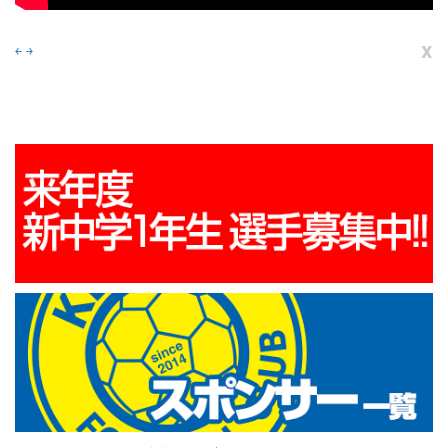
x
￩
￫