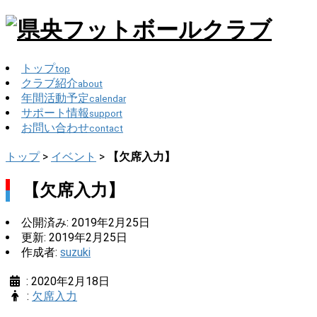
トップ
top
クラブ紹介
about
年間活動予定
calendar
サポート情報
support
お問い合わせ
contact
トップ
>
イベント
>
【欠席入力】
【欠席入力】
公開済み: 2019年2月25日
更新: 2019年2月25日
作成者:
suzuki
:
2020年2月18日
:
欠席入力