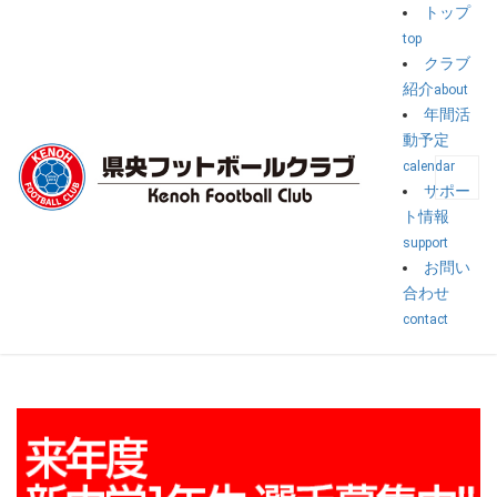
トップ
top
トップ
>
イベント
>
【欠席入力】
クラブ
紹介
about
【欠席入力】
年間活
動予定
calendar
公開済み: 2018年12月11日
作成者:
suzuki
サポー
ト情報
2019年1月8日
:
support
:
欠席入力
お問い
合わせ
contact