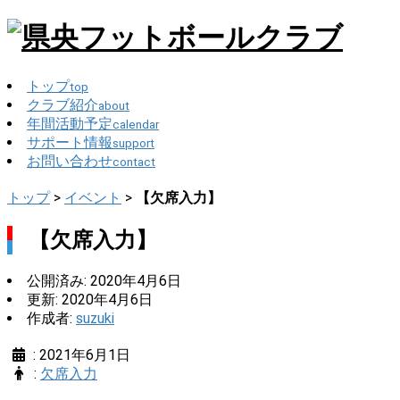
トップ
top
クラブ紹介
about
年間活動予定
calendar
サポート情報
support
お問い合わせ
contact
トップ
>
イベント
>
【欠席入力】
【欠席入力】
公開済み: 2020年4月6日
更新: 2020年4月6日
作成者:
suzuki
:
2021年6月1日
:
欠席入力