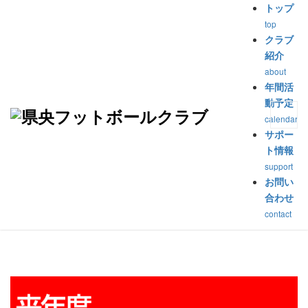
トップ
top
トップ
>
イベント
>
【欠席入力】
クラブ
紹介
【欠席入力】
about
年間活
動予定
公開済み: 2018年7月4日
作成者:
suzuki
calendar
サポー
2018年9月16日
:
ト情報
:
欠席入力
support
お問い
合わせ
x
￩
￫
contact