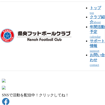
トップ
top
トップ
>
イベント
>
試合予定
クラブ紹
介
about
試合予定
年間活動
予定
公開済み: 2016年6月22日
更新: 2016年6月22日
作成者:
suzuki
calendar
サポート
情報
support
:
2016年9月22日 00:00
お問い合
:
U-13
,
U-14
,
U-15
わせ
contact
SNSで活動を配信中！クリックしてね！