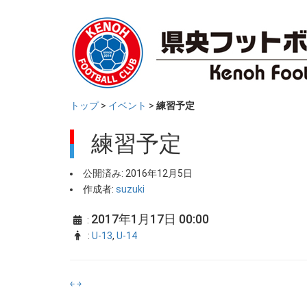
トップ
>
イベント
>
練習予定
練習予定
公開済み: 2016年12月5日
作成者:
suzuki
2017年1月17日 00:00
:
:
U-13
,
U-14
￩
￫