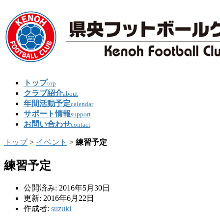
トップ
top
クラブ紹介
about
年間活動予定
calendar
サポート情報
support
お問い合わせ
contact
トップ
>
イベント
>
練習予定
練習予定
公開済み: 2016年5月30日
更新: 2016年6月22日
作成者:
suzuki