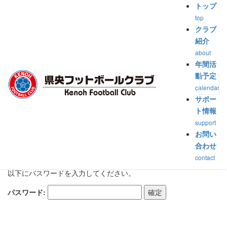
トップ
top
トップ
>
試合2018-2019
>
保護中: 新潟県2部ﾘｰｸﾞAｸﾞﾙｰﾌﾟ［県央FC 対 長岡
クラブ
JY2nd］（2018.04.28）
紹介
about
保護中: 新潟県2部ﾘｰｸﾞAｸﾞﾙ
年間活
動予定
ｰﾌﾟ［県央FC 対 長岡
calendar
サポー
JY2nd］（2018.04.28）
ト情報
support
公開済み: 2018年5月10日
作成者:
suzuki
カテゴリー:
試合2018-2019
お問い
合わせ
contact
このコンテンツはパスワードで保護されています。閲覧するには
以下にパスワードを入力してください。
パスワード: