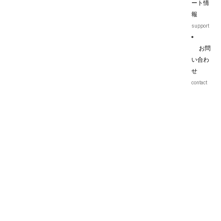
ート情
報
support
お問
い合わ
せ
contact