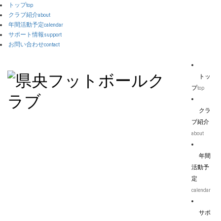
トップ
top
クラブ紹介
about
年間活動予定
calendar
サポート情報
support
お問い合わせ
contact
トッ
プ
top
クラ
ブ紹介
about
年間
活動予
定
calendar
サポ