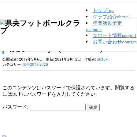
トップ
top
クラブ紹介
about
トップ
>
試合2019-2020
>
保護中: 県3部ﾘｰｸﾞE［県央FC 2nd 対 県央FC 3rd］
（2019.05.05）
年間活動予定
calendar
サポート情報
support
保護中: 県3部ﾘｰｸﾞE［県央FC 2nd 対
お問い合わせ
contact
県央FC 3rd］（2019.05.05）
公開済み: 2019年5月6日
更新: 2021年2月12日
作成者:
suzuki
カテゴリー:
試合2019-2020
このコンテンツはパスワードで保護されています。閲覧する
には以下にパスワードを入力してください。
パスワード: