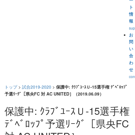
ー
ト
情
報
sup
お
問
い
合
わ
せ
con
トップ
>
試合2019-2020
>
保護中: ｸﾗﾌﾞﾕｰｽＵ-15選手権 ﾃﾞﾍﾞﾛｯﾌﾟ
予選ﾘｰｸﾞ［県央FC 対 AC UNITED］（2019.06.09）
保護中: ｸﾗﾌﾞﾕｰｽＵ-15選手権
ﾃﾞﾍﾞﾛｯﾌﾟ予選ﾘｰｸﾞ［県央FC