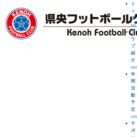
ト
ッ
プ
top
ク
ラ
ブ
紹
介
abo
年
間
活
動
予
定
cal
サ
ポ