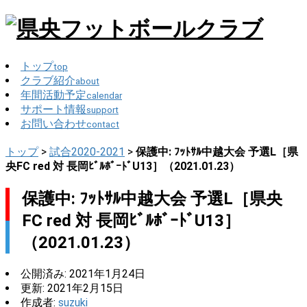
トップ
top
クラブ紹介
about
年間活動予定
calendar
サポート情報
support
お問い合わせ
contact
トップ
>
試合2020-2021
>
保護中: ﾌｯﾄｻﾙ中越大会 予選L［県
央FC red 対 長岡ﾋﾞﾙﾎﾞｰﾄﾞU13］（2021.01.23）
保護中: ﾌｯﾄｻﾙ中越大会 予選L［県央
FC red 対 長岡ﾋﾞﾙﾎﾞｰﾄﾞU13］
（2021.01.23）
公開済み: 2021年1月24日
更新: 2021年2月15日
作成者:
suzuki