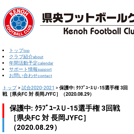
トップ
top
クラブ紹介
about
年間活動予定
calendar
サポート情報
support
お問い合わせ
contact
トップ
>
試合2020-2021
>
保護中: ｸﾗﾌﾞﾕｰｽＵ-15選手権 3回
戦［県央FC 対 長岡JYFC］（2020.08.29）
保護中: ｸﾗﾌﾞﾕｰｽＵ-15選手権 3回戦
［県央FC 対 長岡JYFC］
（2020.08.29）