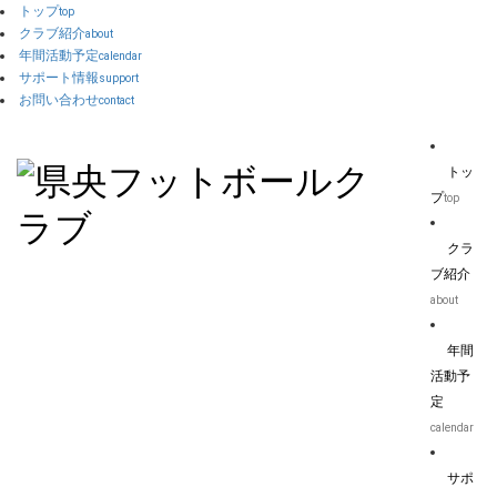
トップ
top
クラブ紹介
about
年間活動予定
calendar
サポート情報
support
お問い合わせ
contact
トッ
プ
top
クラ
ブ紹介
about
年間
活動予
定
calendar
サポ