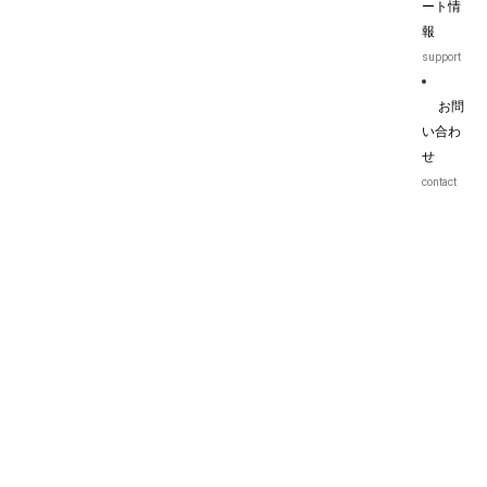
ート情
報
support
お問
い合わ
せ
contact