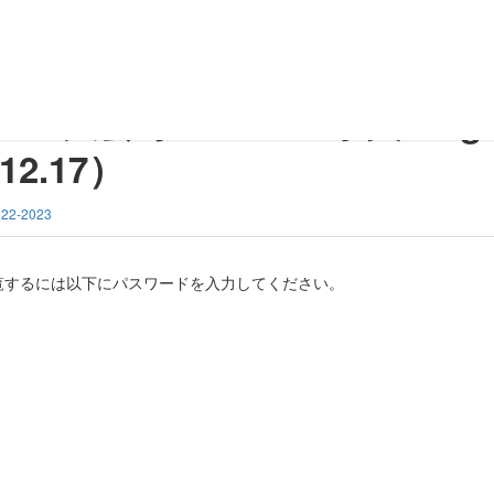
ｸﾞ［県央FC gray 対 本成寺中A］（2022.12.17）
ｻﾙ大会 予選ﾘｰｸﾞ［県央FC gr
2.17）
22-2023
覧するには以下にパスワードを入力してください。