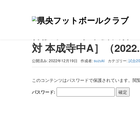
トップ
>
試合2022-2023
>
保護中: 三条市会長杯ﾌｯﾄｻﾙ大会 予選ﾘｰ
保護中: 三条市会長杯ﾌｯﾄ
対 本成寺中A］（2022.1
公開済み: 2022年12月19日
作成者:
suzuki
カテゴリー:
試合20
このコンテンツはパスワードで保護されています。閲
パスワード: