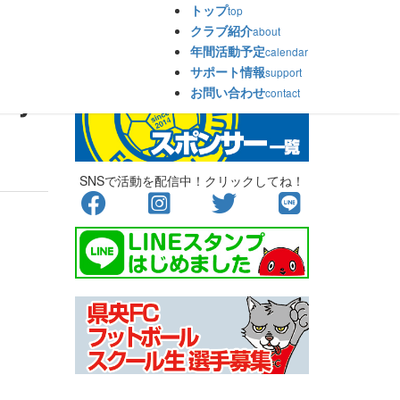
トップ
top
クラブ紹介
about
年間活動予定
calendar
サポート情報
support
ay
お問い合わせ
contact
SNSで活動を配信中！クリックしてね！