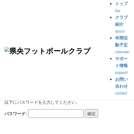
トップ
top
トップ
>
試合2022-2023
>
保護中: ｸﾗﾌﾞﾕｰｽＵ-15選手権 3位決定戦［県央FC
クラブ
対 FCｱﾙﾃｨｽﾀ］（2022.06.12）
紹介
about
保護中: ｸﾗﾌﾞﾕｰｽＵ-15選手権
年間活
動予定
3位決定戦［県央FC 対 FCｱ
calendar
サポー
ﾙﾃｨｽﾀ］（2022.06.12）
ト情報
support
公開済み: 2022年6月12日
作成者:
suzuki
カテゴリー:
試合2022-2023
お問い
合わせ
contact
このコンテンツはパスワードで保護されています。閲覧するには
以下にパスワードを入力してください。
パスワード: