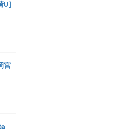
柏崎U］
長岡宮
ta