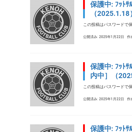
保護中: ﾌｯﾄ
（2025.1.1
この投稿はパスワードで
公開済み: 2025年1月22日
作
保護中: ﾌｯﾄ
内中］（2025
この投稿はパスワードで
公開済み: 2025年1月22日
作
保護中: ﾌｯﾄｻ