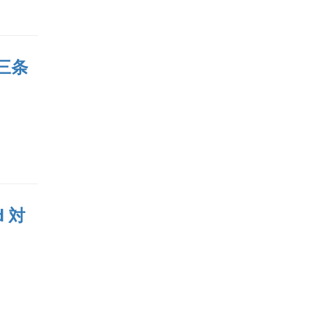
 三条
d 対