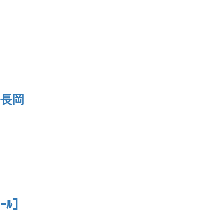
ﾟﾘ長岡
ﾐｰﾙ］