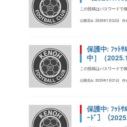
この投稿はパスワードで
公開済み: 2025年1月22日
作
保護中: ﾌｯﾄ
中］（2025.
この投稿はパスワードで
公開済み: 2025年1月21日
作
保護中: ﾌｯﾄｻ
ｰﾄﾞ］（2025