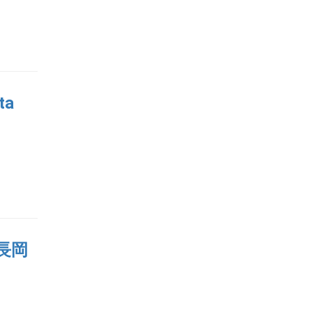
ta
ﾘ長岡