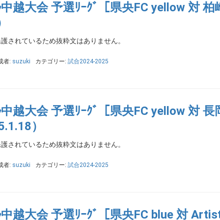
ｻﾙ中越大会 予選ﾘｰｸﾞ［県央FC yellow 対 
8）
保護されているため抜粋文はありません。
成者:
suzuki
カテゴリー:
試合2024-2025
ｻﾙ中越大会 予選ﾘｰｸﾞ［県央FC yellow 対 
.1.18）
保護されているため抜粋文はありません。
成者:
suzuki
カテゴリー:
試合2024-2025
ﾙ中越大会 予選ﾘｰｸﾞ［県央FC blue 対 Artis