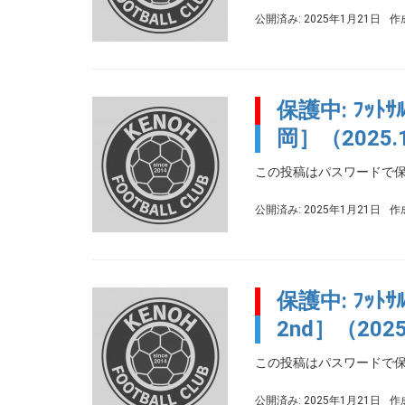
公開済み: 2025年1月21日
作
保護中: ﾌｯﾄｻ
岡］（2025.
この投稿はパスワードで
公開済み: 2025年1月21日
作
保護中: ﾌｯﾄ
2nd］（2025
この投稿はパスワードで
公開済み: 2025年1月21日
作