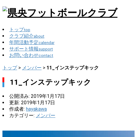
トップ
top
クラブ紹介
about
年間活動予定
calendar
サポート情報
support
お問い合わせ
contact
トップ
>
メンバー
>
11_インステップキック
11_インステップキック
公開済み: 2019年1月17日
更新: 2019年1月17日
作成者:
hayakawa
カテゴリー:
メンバー