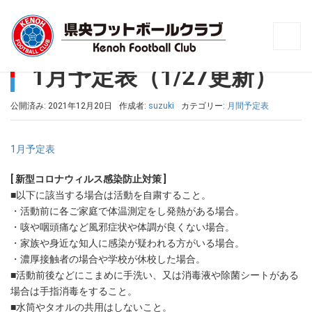
トップ
>
月間予定表
>
1月予定表（1/27更新）
1月予定表（1/27更新）
公開済み: 2021年12月20日
作成者:
suzuki
カテゴリー:
月間予定表
1月予定表
[ 新型コロナウィルス感染防止対策 ]
■以下に該当する場合は活動を自粛すること。
・活動前に各ご家庭で体温測定をし発熱がある場合。
・咳や咽頭痛など風邪症状や体調が良くない場合。
・家族や身近な知人に感染が疑われる方がいる場合。
・濃厚接触者の場合や学校が休校した場合。
■活動前後などにこまめに手洗い、又は消毒液や除菌シートがある
場合は手指消毒をすること。
■水筒やタオルの共用はしないこと。