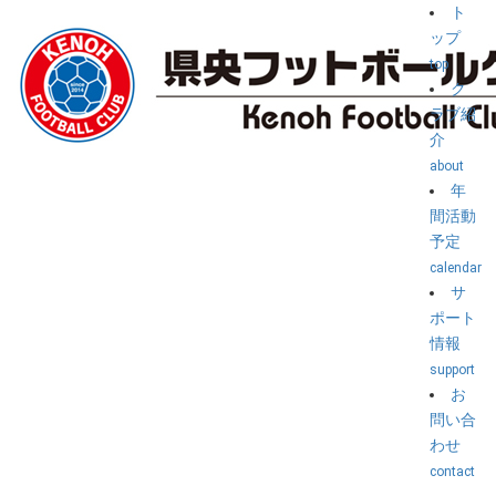
ト
ップ
top
ク
ラブ紹
介
about
年
間活動
予定
calendar
サ
ポート
情報
support
お
問い合
わせ
contact