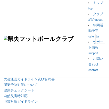
トップ
top
トップ
>
試合予定2022年度
>
北信越ｸﾗﾌﾞﾕｰｽｻｯｶｰU-15ﾃﾞﾍﾞﾛｯﾌﾟ大会
クラブ
紹介
about
北信越ｸﾗﾌﾞﾕｰｽｻｯｶｰU-15
年間活
動予定
ﾃﾞﾍﾞﾛｯﾌﾟ大会
calendar
サポー
公開済み: 2022年6月16日
作成者:
suzuki
カテゴリー:
試合予定2022年度
ト情報
support
お問い
要項
合わせ
組合せ（7/4更新）
contact
能登島グラウンド会場案内図
大会運営ガイドライン及び誓約書
感染予防対策について
健康チェックシート
自然災害時対応
地震対応ガイドライン