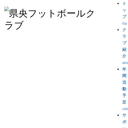
ト
ッ
プ
top
ク
ラ
ブ
紹
介
abo
年
間
活
動
予
定
cal
サ
ポ