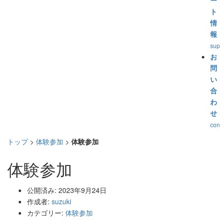
ー
ト
情
報
sup
お
問
い
合
わ
せ
con
トップ
>
体験参加
>
体験参加
体験参加
公開済み: 2023年9月24日
作成者:
suzuki
カテゴリー:
体験参加