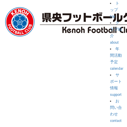
ト
ップ
top
ク
ラブ紹
介
about
年
間活動
予定
calendar
サ
ポート
情報
support
お
問い合
わせ
contact