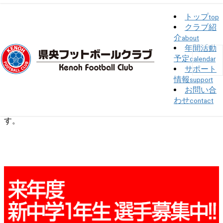
トップ
top
クラブ紹
トップ
>
体験参加
>
提携クラブ練習参加
介
about
年間活動
提携クラブ練習参加
予定
calendar
サポート
公開済み: 2018年9月11日
更新: 2018年9月11日
作成者:
suzuki
情報
support
カテゴリー:
体験参加
お問い合
わせ
contact
9/11(火)の練習は「ものづくり学校グラウンド」で行いま
す。