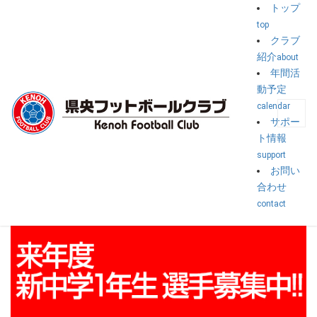
トップ
top
トップ
>
自主練
>
体美自主練習
クラブ
紹介
about
体美自主練習
年間活
動予定
calendar
公開済み: 2018年5月25日
作成者:
suzuki
カテゴリー:
自主練
サポー
ト情報
5/25(金)の自主練習はあります。
support
お問い
合わせ
contact