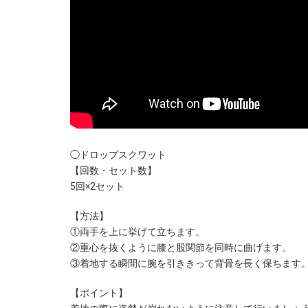
◯ドロップスクワット
【回数・セット数】
5回×2セット
【方法】
①両手を上に挙げて立ちます。
②重心を抜くように膝と股関節を同時に曲げます。
③着地する瞬間に腕を引ききって背骨を長く保ちます
【ポイント】