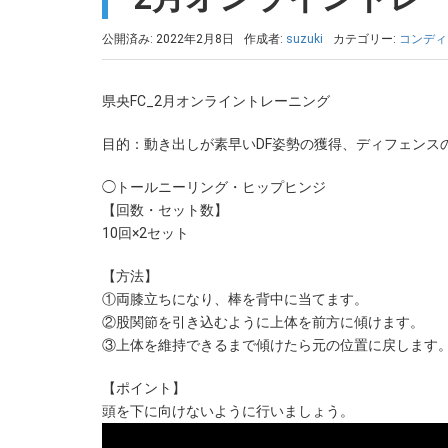
公開済み: 2022年2月8日
作成者:
suzuki
カテゴリー:
コンディ
県央FC_2月オンライントレーニング
目的：動き出しが素早いDF姿勢の獲得、ディフェンス
◯トールニーリング・ヒップヒンジ
【回数・セット数】
10回×2セット
【方法】
①両膝立ちになり、棒を背中に当てます。
②股関節を引き込むように上体を前方に傾けます。
③上体を維持できるまで傾けたら元の位置に戻します
【ポイント】
頭を下に向けないように行いましょう。