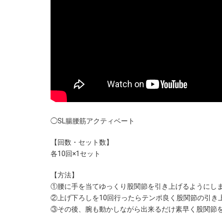
◯SL腸腰筋アクティベート
【回数・セット数】
各10回×1セット
【方法】
①腰に手を当てゆっくり股関節を引き上げるようにし
②上げ下ろしを10回行ったらテンポ良く股関節の引き
③その後、腕も動かしながら出来るだけ素早く股関節