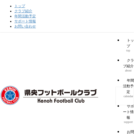
トップ
クラブ紹介
年間活動予定
サポート情報
お問い合わせ
トッ
プ
top
クラ
ブ紹介
about
年間
活動予
定
calendar
サポ
ート情
報
support
お問