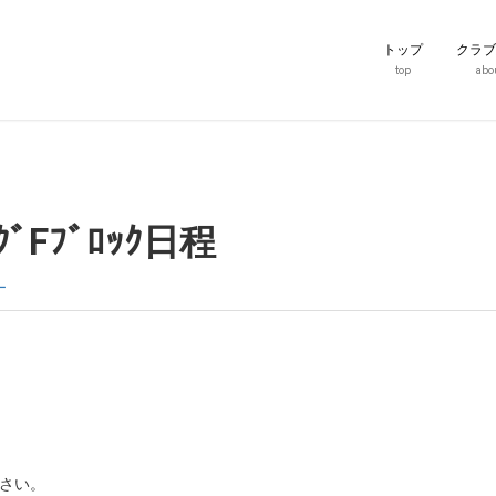
トップ
クラブ
top
abo
ｰｸﾞFﾌﾞﾛｯｸ日程
ー
さい。