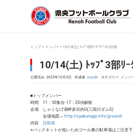
トップ
>
メンバー
>
10/14(土) ﾄｯﾌﾟ3部ﾘｰｸﾞFﾌﾞﾛｯｸ日程
10/14(土) ﾄｯﾌﾟ3部ﾘ
公開済み: 2023年10月3日
作成者:
suzuki
カテゴリー:
メンバ
■トップメンバー
時間 11：30集合-17：25頃解散
会場 しゃくなげ湖畔多目的G(三国川ダムG)
会場地図→
http://syakunage.info/ground/
内容
日程表
※バックネットが低いためゴール裏の駐車場はご注意下