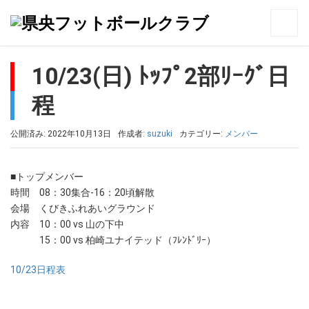
トップ
>
メンバー
>
10/23(日) ﾄｯﾌﾟ2部ﾘｰｸﾞ日程
10/23(日) ﾄｯﾌﾟ2部ﾘｰｸﾞ日
程
公開済み: 2022年10月13日
作成者:
suzuki
カテゴリー:
メンバー
■トップメンバー
時間 08：30集合-16：20頃解散
会場 くびきふれあいグラウンド
内容 10：00 vs 山の下中
15：00 vs 柏崎ユナイテッド（ﾌﾚﾝﾄﾞﾘｰ）
10/23日程表